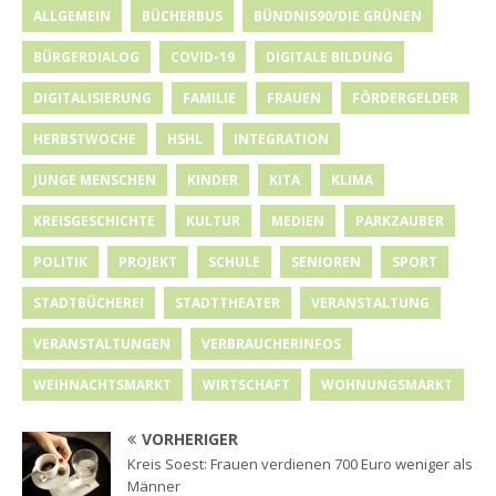
ALLGEMEIN
BÜCHERBUS
BÜNDNIS90/DIE GRÜNEN
BÜRGERDIALOG
COVID-19
DIGITALE BILDUNG
DIGITALISIERUNG
FAMILIE
FRAUEN
FÖRDERGELDER
HERBSTWOCHE
HSHL
INTEGRATION
JUNGE MENSCHEN
KINDER
KITA
KLIMA
KREISGESCHICHTE
KULTUR
MEDIEN
PARKZAUBER
POLITIK
PROJEKT
SCHULE
SENIOREN
SPORT
STADTBÜCHEREI
STADTTHEATER
VERANSTALTUNG
VERANSTALTUNGEN
VERBRAUCHERINFOS
WEIHNACHTSMARKT
WIRTSCHAFT
WOHNUNGSMARKT
VORHERIGER
Kreis Soest: Frauen verdienen 700 Euro weniger als
Männer