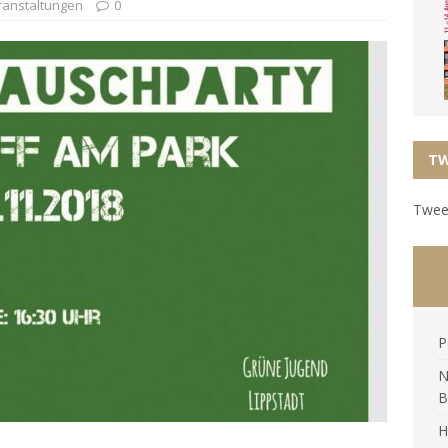
ranstaltungen
0
TW
Tweet
P
N
B
H