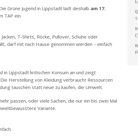
L
Die Grüne Jugend in Lippstadt lädt deshalb
am 17.
G
m TAP ein.
1
I
C
acken, T-Shirts, Röcke, Pullover, Schuhe oder
ällt, darf mit nach Hause genommen werden – einfach
W
F
 in Lippstadt kritischen Konsum an und zeigt
. Die Herstellung von Kleidung verbraucht Ressourcen
eidung tauschen statt neue zu kaufen, die Umwelt.
 mehr passen, oder viele Sachen, die nur ein bis zwei Mal
umweltbewusstere Variante.
nfach.