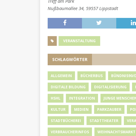
Treff am Park
Nußbaumallee 34, 59557 Lippstadt
VERANSTALTUNG
SCHLAGWÖRTER
ALLGEMEIN
BÜCHERBUS
BÜNDNIS90/
DIGITALE BILDUNG
DIGITALISIERUNG
HSHL
INTEGRATION
JUNGE MENSCHE
KULTUR
MEDIEN
PARKZAUBER
PO
STADTBÜCHEREI
STADTTHEATER
VER
VERBRAUCHERINFOS
WEIHNACHTSMARKT