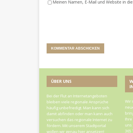
Meinen Namen, E-Mail und Website in die
ÜBER UNS
W
I
Bei der Flut an Internetangeboten
Wir 
bleiben viele regionale Ansprüche
neue
häufig unbefriedigt. Man kann sich
brin
damit abfinden oder man kann auch
Ihre
versuchen das regionale Internet zu
uns 
fördern. Mit unserem Stadtportal
365 
wollen wir genau hier ansetzen!