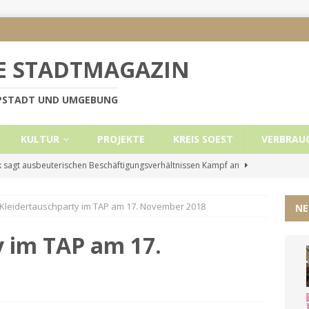
E STADTMAGAZIN
PPSTADT UND UMGEBUNG
KULTUR
PROJEKTE
KREIS SOEST
VERBRAU
 sagt ausbeuterischen Beschäftigungsverhältnissen Kampf an
Kleidertauschparty im TAP am 17. November 2018
NE
e Mietobergrenzen für Leistungsempfänger
KREIS SOEST
ützt: Reden im Bundestag vom 13.11.24
UNCATEGORIZED
y im TAP am 17.
ritt der Stadt Lippstadt nach Cyberangriff wieder online
liche Mitteilung der Landrätin
KREIS SOEST