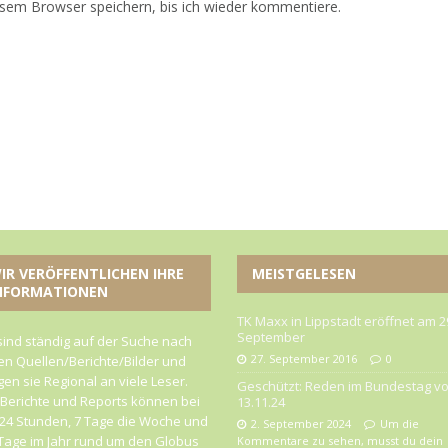
sem Browser speichern, bis ich wieder kommentiere.
IR VERÖFFENTLICHEN IHRE
MEISTGELESEN
NFORMATIONEN
TK Maxx in Lippstadt eröffnet am 2
September
sind ständig auf der Suche nach
27. September 2016
0
n Quellen/Berichte/Bilder und
gen sie Regional an viele Leser.
Geschützt: Reden im Bundestag v
 Berichte und Reports können bei
13.11.24
24 Stunden, 7 Tage die Woche und
2. September 2024
Um die
Tage im Jahr rund um den Globus
Kommentare zu sehen, musst du dein