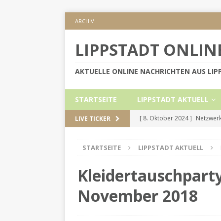
ARCHIV
LIPPSTADT ONLIN
AKTUELLE ONLINE NACHRICHTEN AUS LI
STARTSEITE
LIPPSTADT AKTUELL
[ 8. Oktober 2024 ]
Netzwerk
LIVE TICKER
KREIS SOEST
STARTSEITE
LIPPSTADT AKTUELL
[ 5. September 2024 ]
Höher
[ 2. September 2024 ]
Gesch
Kleidertauschpart
[ 30. Mai 2024 ]
Internetauft
November 2018
LIPPSTADT AKTUELL
[ 1. November 2024 ]
Persön