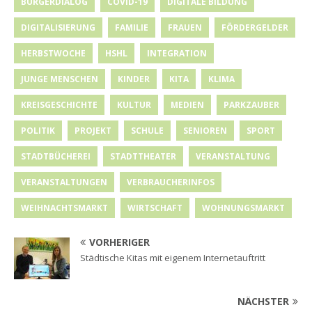
BÜRGERDIALOG
COVID-19
DIGITALE BILDUNG
DIGITALISIERUNG
FAMILIE
FRAUEN
FÖRDERGELDER
HERBSTWOCHE
HSHL
INTEGRATION
JUNGE MENSCHEN
KINDER
KITA
KLIMA
KREISGESCHICHTE
KULTUR
MEDIEN
PARKZAUBER
POLITIK
PROJEKT
SCHULE
SENIOREN
SPORT
STADTBÜCHEREI
STADTTHEATER
VERANSTALTUNG
VERANSTALTUNGEN
VERBRAUCHERINFOS
WEIHNACHTSMARKT
WIRTSCHAFT
WOHNUNGSMARKT
VORHERIGER
Städtische Kitas mit eigenem Internetauftritt
NÄCHSTER