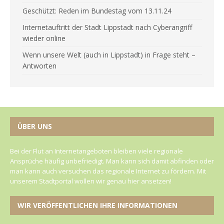
Geschützt: Reden im Bundestag vom 13.11.24
Internetauftritt der Stadt Lippstadt nach Cyberangriff
wieder online
Wenn unsere Welt (auch in Lippstadt) in Frage steht –
Antworten
ÜBER UNS
Bei der Flut an Internetangeboten bleiben viele regionale
Ansprüche häufig unbefriedigt. Man kann sich damit abfinden oder
man kann auch versuchen das regionale Internet zu fördern. Mit
unserem Stadtportal wollen wir genau hier ansetzen!
WIR VERÖFFENTLICHEN IHRE INFORMATIONEN