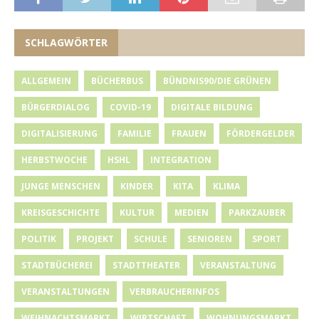
SCHLAGWÖRTER
ALLGEMEIN
BÜCHERBUS
BÜNDNIS90/DIE GRÜNEN
BÜRGERDIALOG
COVID-19
DIGITALE BILDUNG
DIGITALISIERUNG
FAMILIE
FRAUEN
FÖRDERGELDER
HERBSTWOCHE
HSHL
INTEGRATION
JUNGE MENSCHEN
KINDER
KITA
KLIMA
KREISGESCHICHTE
KULTUR
MEDIEN
PARKZAUBER
POLITIK
PROJEKT
SCHULE
SENIOREN
SPORT
STADTBÜCHEREI
STADTTHEATER
VERANSTALTUNG
VERANSTALTUNGEN
VERBRAUCHERINFOS
WEIHNACHTSMARKT
WIRTSCHAFT
WOHNUNGSMARKT