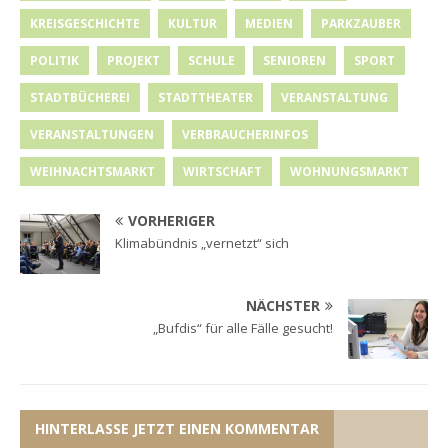
KREISGESCHICHTE
KULTUR
MEDIEN
PARKZAUBER
POLITIK
PROJEKT
SCHULE
SENIOREN
SPORT
STADTBÜCHEREI
STADTTHEATER
VERANSTALTUNG
VERANSTALTUNGEN
VERBRAUCHERINFOS
WEIHNACHTSMARKT
WIRTSCHAFT
WOHNUNGSMARKT
VORHERIGER
Klimabündnis „vernetzt“ sich
NÄCHSTER
„Bufdis“ für alle Fälle gesucht!
HINTERLASSE JETZT EINEN KOMMENTAR