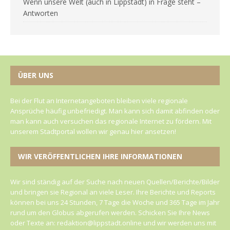
Wenn unsere Welt (auch in Lippstadt) in Frage steht –
Antworten
ÜBER UNS
Bei der Flut an Internetangeboten bleiben viele regionale
Ansprüche häufig unbefriedigt. Man kann sich damit abfinden oder
man kann auch versuchen das regionale Internet zu fördern. Mit
unserem Stadtportal wollen wir genau hier ansetzen!
WIR VERÖFFENTLICHEN IHRE INFORMATIONEN
Wir sind ständig auf der Suche nach neuen Quellen/Berichte/Bilder
und bringen sie Regional an viele Leser. Ihre Berichte und Reports
können bei uns 24 Stunden, 7 Tage die Woche und 365 Tage im Jahr
rund um den Globus abgerufen werden. Schicken Sie Ihre News
oder Texte an: redaktion@lippstadt.online und wir werden uns mit