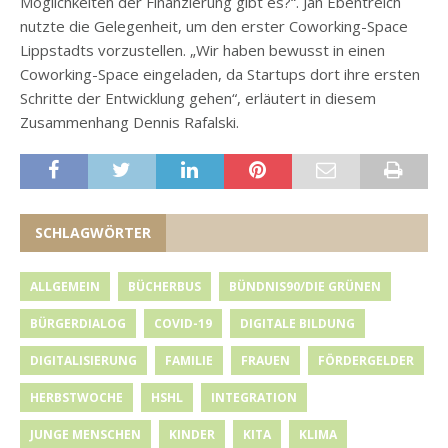
Möglichkeiten der Finanzierung gibt es?“. Jan Ebentreich
nutzte die Gelegenheit, um den erster Coworking-Space
Lippstadts vorzustellen. „Wir haben bewusst in einen
Coworking-Space eingeladen, da Startups dort ihre ersten
Schritte der Entwicklung gehen“, erläutert in diesem
Zusammenhang Dennis Rafalski.
SCHLAGWÖRTER
ALLGEMEIN
BÜCHERBUS
BÜNDNIS90/DIE GRÜNEN
BÜRGERDIALOG
COVID-19
DIGITALE BILDUNG
DIGITALISIERUNG
FAMILIE
FRAUEN
FÖRDERGELDER
HERBSTWOCHE
HSHL
INTEGRATION
JUNGE MENSCHEN
KINDER
KITA
KLIMA