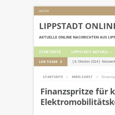
ARCHIV
LIPPSTADT ONLIN
AKTUELLE ONLINE NACHRICHTEN AUS LI
STARTSEITE
LIPPSTADT AKTUELL
[ 8. Oktober 2024 ]
Netzwerk
LIVE TICKER
KREIS SOEST
STARTSEITE
KREIS SOEST
Finanzsp
[ 5. September 2024 ]
Höher
[ 2. September 2024 ]
Gesch
Finanzspritze für 
[ 30. Mai 2024 ]
Internetauft
Elektromobilitäts
LIPPSTADT AKTUELL
[ 1. November 2024 ]
Persön