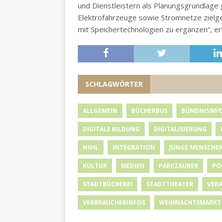
und Dienstleistern als Planungsgrundlage 
Elektrofahrzeuge sowie Stromnetze zielge
mit Speichertechnologien zu ergänzen“, e
SCHLAGWÖRTER
ALLGEMEIN
BÜCHERBUS
BÜNDNIS90/
DIGITALE BILDUNG
DIGITALISIERUNG
HSHL
INTEGRATION
JUNGE MENSCHE
KULTUR
MEDIEN
PARKZAUBER
PO
STADTBÜCHEREI
STADTTHEATER
VER
VERBRAUCHERINFOS
WEIHNACHTSMARKT