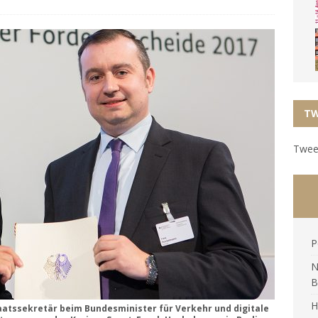
TW
Tweet
P
N
B
H
aatssekretär beim Bundesminister für Verkehr und digitale