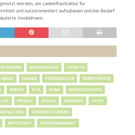
genutzt werden, um Ladeinfrastruktur für
richtet und nutzerorientiert aufzubauen und bei Bedarf
rläuterte Hockelmann.
DIE GRÜNEN
BÜRGERDIALOG
COVID-19
FAMILIE
FRAUEN
FÖRDERGELDER
HERBSTWOCHE
N
KINDER
KITA
KLIMA
KREISGESCHICHTE
LITIK
PROJEKT
SCHULE
SENIOREN
SPORT
ANSTALTUNG
VERANSTALTUNGEN
WIRTSCHAFT
WOHNUNGSMARKT