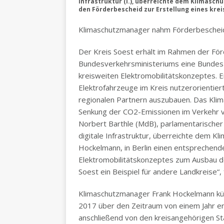
Infrastruktur (l.), überreichte dem Klimasch
den Förderbescheid zur Erstellung eines kre
Klimaschutzmanager nahm Förderbeschei
Der Kreis Soest erhält im Rahmen der Förde
Bundesverkehrsministeriums eine Bundesz
kreisweiten Elektromobilitätskonzeptes. Erk
Elektrofahrzeuge im Kreis nutzerorientier
regionalen Partnern auszubauen. Das Klim
Senkung der CO2-Emissionen im Verkehr v
Norbert Barthle (MdB), parlamentarischer
digitale Infrastruktur, überreichte dem K
Hockelmann, in Berlin einen entsprechende
Elektromobilitätskonzeptes zum Ausbau der
Soest ein Beispiel für andere Landkreise“, 
Klimaschutzmanager Frank Hockelmann kün
2017 über den Zeitraum von einem Jahr er
anschließend von den kreisangehörigen 