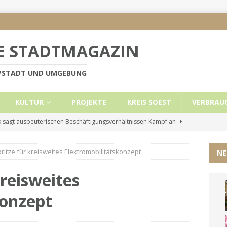
E STADTMAGAZIN
PPSTADT UND UMGEBUNG
KULTUR
PROJEKTE
KREIS SOEST
VERBRAU
 sagt ausbeuterischen Beschäftigungsverhältnissen Kampf an
ritze für kreisweites Elektromobilitätskonzept
NE
e Mietobergrenzen für Leistungsempfänger
KREIS SOEST
ützt: Reden im Bundestag vom 13.11.24
UNCATEGORIZED
kreisweites
ritt der Stadt Lippstadt nach Cyberangriff wieder online
konzept
liche Mitteilung der Landrätin
KREIS SOEST