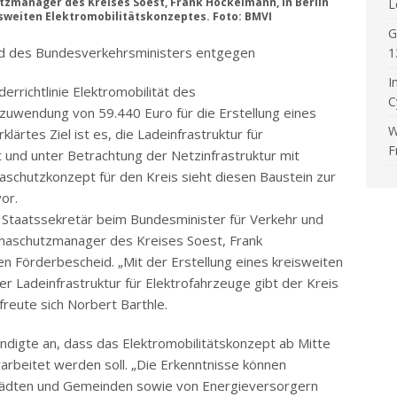
utzmanager des Kreises Soest, Frank Hockelmann, in Berlin
L
isweiten Elektromobilitätskonzeptes. Foto: BMVI
G
d des Bundesverkehrsministers entgegen
1
I
rrichtlinie Elektromobilität des
C
uwendung von 59.440 Euro für die Erstellung eines
W
lärtes Ziel ist es, die Ladeinfrastruktur für
F
t und unter Betrachtung der Netzinfrastruktur mit
aschutzkonzept für den Kreis sieht diesen Baustein zur
or.
 Staatssekretär beim Bundesminister für Verkehr und
limaschutzmanager des Kreises Soest, Frank
n Förderbescheid. „Mit der Erstellung eines kreisweiten
 Ladeinfrastruktur für Elektrofahrzeuge gibt der Kreis
freute sich Norbert Barthle.
digte an, dass das Elektromobilitätskonzept ab Mitte
arbeitet werden soll. „Die Erkenntnisse können
Städten und Gemeinden sowie von Energieversorgern