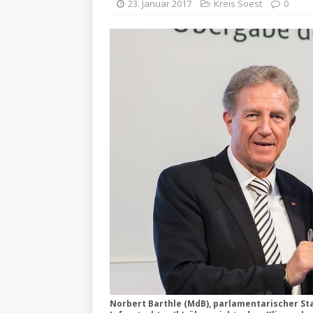
23. Januar 2017
Kreis Soest
0
Norbert Barthle (MdB), parlamentarischer St