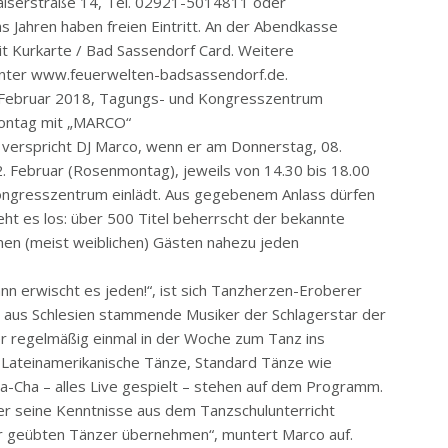
aiserstraße 14, Tel. 02921-5014811 oder
 Jahren haben freien Eintritt. An der Abendkasse
it Kurkarte / Bad Sassendorf Card. Weitere
 unter www.feuerwelten-badsassendorf.de.
. Februar 2018, Tagungs- und Kongresszentrum
montag mit „MARCO“
t“ verspricht DJ Marco, wenn er am Donnerstag, 08.
. Februar (Rosenmontag), jeweils von 14.30 bis 18.00
ongresszentrum einlädt. Aus gegebenem Anlass dürfen
eht es los: über 500 Titel beherrscht der bekannte
einen (meist weiblichen) Gästen nahezu jeden
ann erwischt es jeden!“, ist sich Tanzherzen-Eroberer
er aus Schlesien stammende Musiker der Schlagerstar der
r regelmäßig einmal in der Woche zum Tanz ins
Lateinamerikanische Tänze, Standard Tänze wie
-Cha – alles Live gespielt – stehen auf dem Programm.
ier seine Kenntnisse aus dem Tanzschulunterricht
der geübten Tänzer übernehmen“, muntert Marco auf.