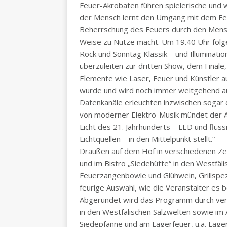
Feuer-Akrobaten führen spielerische und 
der Mensch lernt den Umgang mit dem Feue
Beherrschung des Feuers durch den Mensch
Weise zu Nutze macht. Um 19.40 Uhr folge
Rock und Sonntag Klassik – und Illuminat
überzuleiten zur dritten Show, dem Finale
Elemente wie Laser, Feuer und Künstler auf
wurde und wird noch immer weitgehend auf
Datenkanäle erleuchten inzwischen sogar 
von moderner Elektro-Musik mündet der A
Licht des 21. Jahrhunderts – LED und flüssi
Lichtquellen – in den Mittelpunkt stellt.“
Draußen auf dem Hof in verschiedenen Zel
und im Bistro „Siedehütte“ in den Westfäli
Feuerzangenbowle und Glühwein, Grillspezi
feurige Auswahl, wie die Veranstalter es 
Abgerundet wird das Programm durch v
in den Westfälischen Salzwelten sowie im 
Siedepfanne und am Lagerfeuer, u.a. Lager