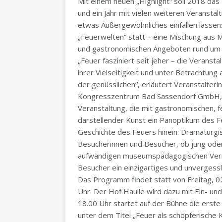
Mit einem neuen „Highlight“ soll 2018 da
und ein Jahr mit vielen weiteren Veranstal
etwas Außergewöhnliches einfallen lassen:
„Feuerwelten“ statt – eine Mischung aus
und gastronomischen Angeboten rund um 
„Feuer fasziniert seit jeher – die Veranst
ihrer Vielseitigkeit und unter Betrachtung 
der genüsslichen“, erläutert Veranstalter
Kongresszentrum Bad Sassendorf GmbH, u
Veranstaltung, die mit gastronomischen,
darstellender Kunst ein Panoptikum des Fe
Geschichte des Feuers hinein: Dramaturgisc
Besucherinnen und Besucher, ob jung oder 
aufwändigen museumspädagogischen Verm
Besucher ein einzigartiges und unvergess
Das Programm findet statt von Freitag, 02
Uhr. Der Hof Haulle wird dazu mit Ein- un
18.00 Uhr startet auf der Bühne die erst
unter dem Titel „Feuer als schöpferische 