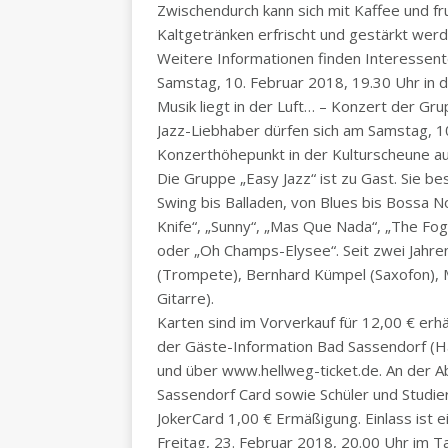
Zwischendurch kann sich mit Kaffee und fr
Kaltgetränken erfrischt und gestärkt werd
Weitere Informationen finden Interessent
Samstag, 10. Februar 2018, 19.30 Uhr in 
Musik liegt in der Luft… – Konzert der Gru
Jazz-Liebhaber dürfen sich am Samstag, 1
Konzerthöhepunkt in der Kulturscheune au
Die Gruppe „Easy Jazz“ ist zu Gast. Sie best
Swing bis Balladen, von Blues bis Bossa No
Knife“, „Sunny“, „Mas Que Nada“, „The Fo
oder „Oh Champs-Elysee“. Seit zwei Jahre
(Trompete), Bernhard Kümpel (Saxofon), M
Gitarre).
Karten sind im Vorverkauf für 12,00 € erhäl
der Gäste-Information Bad Sassendorf (Ha
und über www.hellweg-ticket.de. An der A
Sassendorf Card sowie Schüler und Studie
JokerCard 1,00 € Ermäßigung. Einlass ist 
Freitag, 23. Februar 2018, 20.00 Uhr im