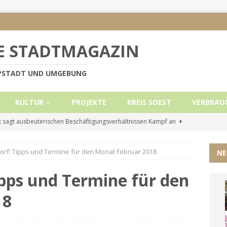
E STADTMAGAZIN
PPSTADT UND UMGEBUNG
KULTUR
PROJEKTE
KREIS SOEST
VERBRAU
 sagt ausbeuterischen Beschäftigungsverhältnissen Kampf an
rf: Tipps und Termine für den Monat Februar 2018
NE
e Mietobergrenzen für Leistungsempfänger
KREIS SOEST
ützt: Reden im Bundestag vom 13.11.24
UNCATEGORIZED
ipps und Termine für den
ritt der Stadt Lippstadt nach Cyberangriff wieder online
18
liche Mitteilung der Landrätin
KREIS SOEST