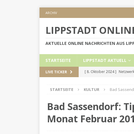
ARCHIV
LIPPSTADT ONLIN
AKTUELLE ONLINE NACHRICHTEN AUS LI
STARTSEITE
LIPPSTADT AKTUELL
[ 8. Oktober 2024 ]
Netzwerk
LIVE TICKER
KREIS SOEST
STARTSEITE
KULTUR
Bad Sassendo
[ 5. September 2024 ]
Höher
[ 2. September 2024 ]
Gesch
Bad Sassendorf: T
[ 30. Mai 2024 ]
Internetauft
Monat Februar 20
LIPPSTADT AKTUELL
[ 1. November 2024 ]
Persön