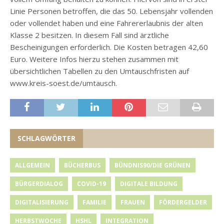
Linie Personen betroffen, die das 50. Lebensjahr vollenden
oder vollendet haben und eine Fahrererlaubnis der alten
Klasse 2 besitzen. In diesem Fall sind ärztliche
Bescheinigungen erforderlich. Die Kosten betragen 42,60
Euro. Weitere Infos hierzu stehen zusammen mit
übersichtlichen Tabellen zu den Umtauschfristen auf
www.kreis-soest.de/umtausch.
SCHLAGWÖRTER
ALLGEMEIN
BÜCHERBUS
BÜNDNIS90/DIE GRÜNEN
BÜRGERDIALOG
COVID-19
DIGITALE BILDUNG
DIGITALISIERUNG
FAMILIE
FRAUEN
FÖRDERGELDER
HERBSTWOCHE
HSHL
INTEGRATION