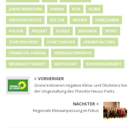
JUNGE MENSCHEN
KINDER
KITA
KLIMA
KREISGESCHICHTE
KULTUR
MEDIEN
PARKZAUBER
POLITIK
PROJEKT
SCHULE
SENIOREN
SPORT
STADTBÜCHEREI
STADTTHEATER
VERANSTALTUNG
VERANSTALTUNGEN
VERBRAUCHERINFOS
WEIHNACHTSMARKT
WIRTSCHAFT
WOHNUNGSMARKT
VORHERIGER
Grüne kritisieren negative Klima- und Ökobilanz bei
der Umgestaltung des Theodor-Heuss-Parks
NÄCHSTER
Regionale Klimaanpassung im Fokus