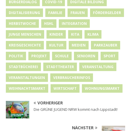
BÜRGERDIALOG
COVID-19
DIGITALE BILDUNG
DIGITALISIERUNG
FAMILIE
FRAUEN
FÖRDERGELDER
HERBSTWOCHE
HSHL
INTEGRATION
JUNGE MENSCHEN
KINDER
KITA
KLIMA
KREISGESCHICHTE
KULTUR
MEDIEN
PARKZAUBER
POLITIK
PROJEKT
SCHULE
SENIOREN
SPORT
STADTBÜCHEREI
STADTTHEATER
VERANSTALTUNG
VERANSTALTUNGEN
VERBRAUCHERINFOS
WEIHNACHTSMARKT
WIRTSCHAFT
WOHNUNGSMARKT
VORHERIGER
Die GRÜNE JUGEND NRW kommt nach Lippstadt!
NÄCHSTER