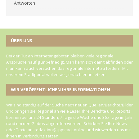
Antworten
ÜBER UNS
Bei der Flut an Internetangeboten bleiben viele regionale
Ansprüche häufig unbefriedigt. Man kann sich damit abfinden oder
man kann auch versuchen das regionale Internet zu fördern. Mit
unserem Stadtportal wollen wir genau hier ansetzen!
WIR VERÖFFENTLICHEN IHRE INFORMATIONEN
Wir sind ständig auf der Suche nach neuen Quellen/Berichte/Bilder
und bringen sie Regional an viele Leser. Ihre Berichte und Reports
können bei uns 24 Stunden, 7 Tage die Woche und 365 Tage im Jahr
rund um den Globus abgerufen werden. Schicken Sie Ihre News
oder Texte an: redaktion@lippstadt.online und wir werden uns mit
Ihnen in Verbindung setzen