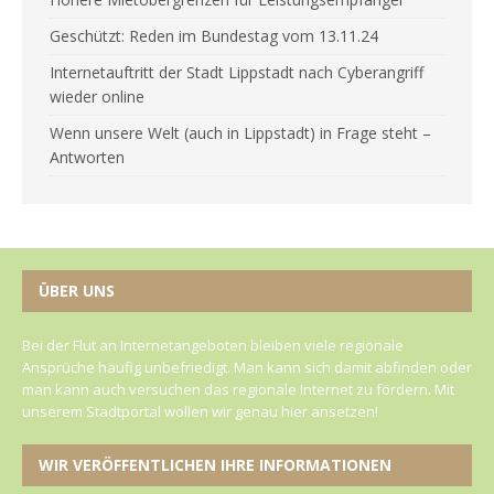
Geschützt: Reden im Bundestag vom 13.11.24
Internetauftritt der Stadt Lippstadt nach Cyberangriff
wieder online
Wenn unsere Welt (auch in Lippstadt) in Frage steht –
Antworten
ÜBER UNS
Bei der Flut an Internetangeboten bleiben viele regionale
Ansprüche häufig unbefriedigt. Man kann sich damit abfinden oder
man kann auch versuchen das regionale Internet zu fördern. Mit
unserem Stadtportal wollen wir genau hier ansetzen!
WIR VERÖFFENTLICHEN IHRE INFORMATIONEN