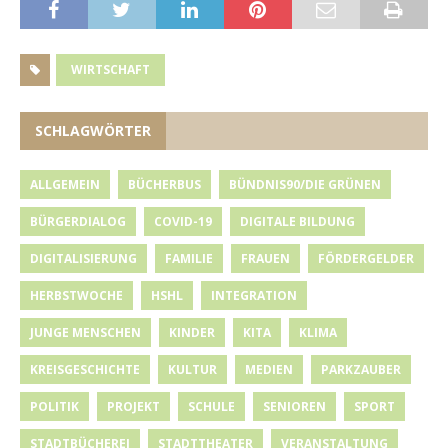
WIRTSCHAFT
SCHLAGWÖRTER
ALLGEMEIN
BÜCHERBUS
BÜNDNIS90/DIE GRÜNEN
BÜRGERDIALOG
COVID-19
DIGITALE BILDUNG
DIGITALISIERUNG
FAMILIE
FRAUEN
FÖRDERGELDER
HERBSTWOCHE
HSHL
INTEGRATION
JUNGE MENSCHEN
KINDER
KITA
KLIMA
KREISGESCHICHTE
KULTUR
MEDIEN
PARKZAUBER
POLITIK
PROJEKT
SCHULE
SENIOREN
SPORT
STADTBÜCHEREI
STADTTHEATER
VERANSTALTUNG