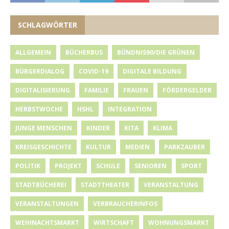
SCHLAGWÖRTER
ALLGEMEIN
BÜCHERBUS
BÜNDNIS90/DIE GRÜNEN
BÜRGERDIALOG
COVID-19
DIGITALE BILDUNG
DIGITALISIERUNG
FAMILIE
FRAUEN
FÖRDERGELDER
HERBSTWOCHE
HSHL
INTEGRATION
JUNGE MENSCHEN
KINDER
KITA
KLIMA
KREISGESCHICHTE
KULTUR
MEDIEN
PARKZAUBER
POLITIK
PROJEKT
SCHULE
SENIOREN
SPORT
STADTBÜCHEREI
STADTTHEATER
VERANSTALTUNG
VERANSTALTUNGEN
VERBRAUCHERINFOS
WEIHNACHTSMARKT
WIRTSCHAFT
WOHNUNGSMARKT