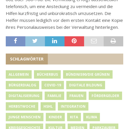
telefonisch, um eine Ansteckung zu vermeiden und die
Hilfen kurzfristig und unbürokratisch umzusetzen. Die
Helfer müssen lediglich vor dem ersten Kontakt eine Kopie
ihres Personalausweises bei der Verwaltung hinterlegen.
SCHLAGWÖRTER
ALLGEMEIN
BÜCHERBUS
BÜNDNIS90/DIE GRÜNEN
BÜRGERDIALOG
COVID-19
DIGITALE BILDUNG
DIGITALISIERUNG
FAMILIE
FRAUEN
FÖRDERGELDER
HERBSTWOCHE
HSHL
INTEGRATION
JUNGE MENSCHEN
KINDER
KITA
KLIMA
KREISGESCHICHTE
KULTUR
MEDIEN
PARKZAUBER