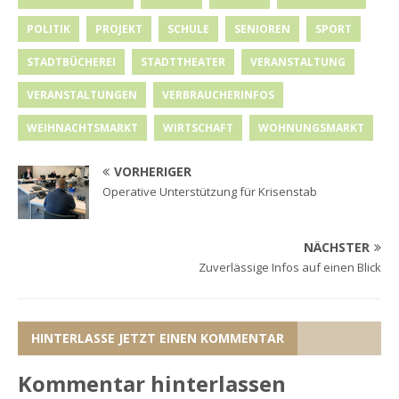
POLITIK
PROJEKT
SCHULE
SENIOREN
SPORT
STADTBÜCHEREI
STADTTHEATER
VERANSTALTUNG
VERANSTALTUNGEN
VERBRAUCHERINFOS
WEIHNACHTSMARKT
WIRTSCHAFT
WOHNUNGSMARKT
VORHERIGER
Operative Unterstützung für Krisenstab
NÄCHSTER
Zuverlässige Infos auf einen Blick
HINTERLASSE JETZT EINEN KOMMENTAR
Kommentar hinterlassen