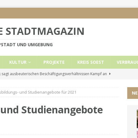
E STADTMAGAZIN
PPSTADT UND UMGEBUNG
KULTUR
PROJEKTE
KREIS SOEST
VERBRAU
 sagt ausbeuterischen Beschäftigungsverhältnissen Kampf an
sbildungs- und Studienangebote für 2021
NE
e Mietobergrenzen für Leistungsempfänger
KREIS SOEST
ützt: Reden im Bundestag vom 13.11.24
UNCATEGORIZED
- und Studienangebote
ritt der Stadt Lippstadt nach Cyberangriff wieder online
liche Mitteilung der Landrätin
KREIS SOEST