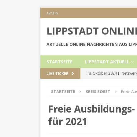
ARCHIV
LIPPSTADT ONLIN
AKTUELLE ONLINE NACHRICHTEN AUS LI
STARTSEITE
LIPPSTADT AKTUELL
[ 8. Oktober 2024 ]
Netzwerk
LIVE TICKER
KREIS SOEST
STARTSEITE
KREIS SOEST
Freie Au
[ 5. September 2024 ]
Höher
[ 2. September 2024 ]
Gesch
Freie Ausbildungs
[ 30. Mai 2024 ]
Internetauft
für 2021
LIPPSTADT AKTUELL
[ 1. November 2024 ]
Persön