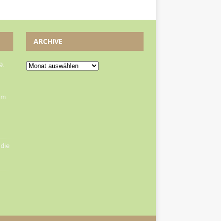
ARCHIVE
9.
om
die