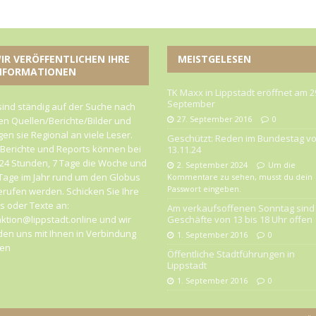
IR VERÖFFENTLICHEN IHRE
MEISTGELESEN
NFORMATIONEN
TK Maxx in Lippstadt eröffnet am 2
September
sind ständig auf der Suche nach
27. September 2016
0
n Quellen/Berichte/Bilder und
gen sie Regional an viele Leser.
Geschützt: Reden im Bundestag v
 Berichte und Reports können bei
13.11.24
24 Stunden, 7 Tage die Woche und
2. September 2024
Um die
Tage im Jahr rund um den Globus
Kommentare zu sehen, musst du dein
Passwort eingeben.
rufen werden. Schicken Sie Ihre
 oder Texte an:
Am verkaufsoffenen Sonntag sind 
ktion@lippstadt.online und wir
Geschäfte von 13 bis 18 Uhr offen
en uns mit Ihnen in Verbindung
1. September 2016
0
zen
Öffentliche Stadtführungen in
Lippstadt
1. September 2016
0