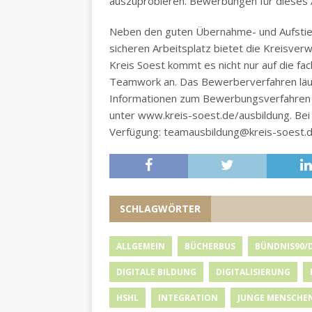
auszuprobieren. Bewerbungen für dieses A
Neben den guten Übernahme- und Aufstieg
sicheren Arbeitsplatz bietet die Kreisve
Kreis Soest kommt es nicht nur auf die f
Teamwork an. Das Bewerberverfahren läuf
Informationen zum Bewerbungsverfahren u
unter www.kreis-soest.de/ausbildung. Bei
Verfügung: teamausbildung@kreis-soest.d
SCHLAGWÖRTER
ALLGEMEIN
BÜCHERBUS
BÜNDNIS90/
DIGITALE BILDUNG
DIGITALISIERUNG
HSHL
INTEGRATION
JUNGE MENSCHE