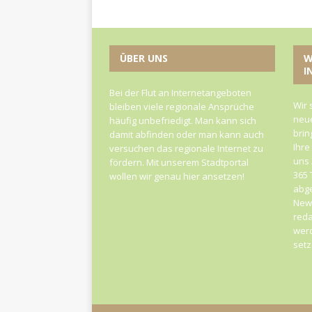
ÜBER UNS
W
I
Bei der Flut an Internetangeboten
Wir 
bleiben viele regionale Ansprüche
neue
häufig unbefriedigt. Man kann sich
brin
damit abfinden oder man kann auch
Ihre
versuchen das regionale Internet zu
uns 
fördern. Mit unserem Stadtportal
365 
wollen wir genau hier ansetzen!
abge
News
reda
werd
set