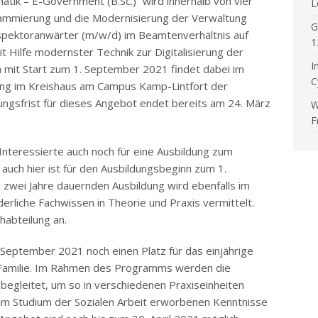
tik – E-Government (B.Sc.)“ wird innerhalb von vier
L
rammierung und die Modernisierung der Verwaltung
G
inspektoranwärter (m/w/d) im Beamtenverhältnis auf
1
it Hilfe modernster Technik zur Digitalisierung der
I
 mit Start zum 1. September 2021 findet dabei im
C
tung im Kreishaus am Campus Kamp-Lintfort der
ngsfrist für dieses Angebot endet bereits am 24. März
W
F
Interessierte auch noch für eine Ausbildung zum
uch hier ist für den Ausbildungsbeginn zum 1.
r zwei Jahre dauernden Ausbildung wird ebenfalls im
erliche Fachwissen in Theorie und Praxis vermittelt.
chabteilung an.
September 2021 noch einen Platz für das einjährige
Familie. Im Rahmen des Programms werden die
begleitet, um so in verschiedenen Praxiseinheiten
im Studium der Sozialen Arbeit erworbenen Kenntnisse