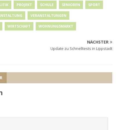
LITIK
PROJEKT
SCHULE
SENIOREN
SPORT
ANSTALTUNG
VERANSTALTUNGEN
WIRTSCHAFT
WOHNUNGSMARKT
NÄCHSTER
Update zu Schnelltests in Lippstadt
R
n