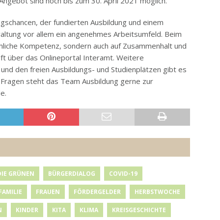
ngebot sind noch bis zum 30. April 2021 möglich.
schancen, der fundierten Ausbildung und einem
rwaltung vor allem ein angenehmes Arbeitsumfeld. Beim
achliche Kompetenz, sondern auch auf Zusammenhalt und
t über das Onlineportal Interamt. Weitere
nd den freien Ausbildungs- und Studienplätzen gibt es
 Fragen steht das Team Ausbildung gerne zur
e.
DIE GRÜNEN
BÜRGERDIALOG
COVID-19
FAMILIE
FRAUEN
FÖRDERGELDER
HERBSTWOCHE
N
KINDER
KITA
KLIMA
KREISGESCHICHTE