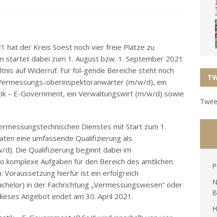
1 hat der Kreis Soest noch vier freie Plätze zu
m startet dabei zum 1. August bzw. 1. September 2021
tnis auf Widerruf. Für fol-gende Bereiche steht noch
TW
in Vermessungs-oberinspektoranwärter (m/w/d), ein
tik – E-Government, ein Verwaltungswirt (m/w/d) sowie
Tweet
rmessungstechnischen Dienstes mit Start zum 1.
aten eine umfassende Qualifizierung als
). Die Qualifizierung beginnt dabei im
so komplexe Aufgaben für den Bereich des amtlichen
P
raussetzung hierfür ist ein erfolgreich
N
chelor) in der Fachrichtung „Vermessungswesen“ oder
B
dieses Angebot endet am 30. April 2021.
H