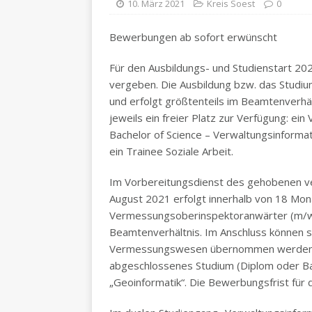
10. März 2021
Kreis Soest
0
Bewerbungen ab sofort erwünscht
Für den Ausbildungs- und Studienstart 202
vergeben. Die Ausbildung bzw. das Studiu
und erfolgt größtenteils im Beamtenverhäl
jeweils ein freier Platz zur Verfügung: e
Bachelor of Science – Verwaltungsinforma
ein Trainee Soziale Arbeit.
Im Vorbereitungsdienst des gehobenen ve
August 2021 erfolgt innerhalb von 18 Mon
Vermessungsoberinspektoranwärter (m/w/d
Beamtenverhältnis. Im Anschluss können 
Vermessungswesen übernommen werden. Vo
abgeschlossenes Studium (Diplom oder Ba
„Geoinformatik“. Die Bewerbungsfrist für 