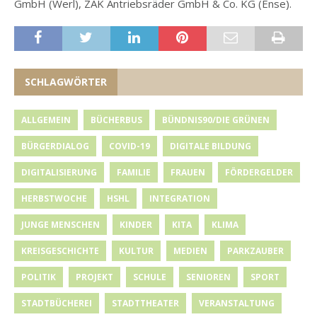
GmbH (Werl), ZAK Antriebsräder GmbH & Co. KG (Ense).
SCHLAGWÖRTER
ALLGEMEIN
BÜCHERBUS
BÜNDNIS90/DIE GRÜNEN
BÜRGERDIALOG
COVID-19
DIGITALE BILDUNG
DIGITALISIERUNG
FAMILIE
FRAUEN
FÖRDERGELDER
HERBSTWOCHE
HSHL
INTEGRATION
JUNGE MENSCHEN
KINDER
KITA
KLIMA
KREISGESCHICHTE
KULTUR
MEDIEN
PARKZAUBER
POLITIK
PROJEKT
SCHULE
SENIOREN
SPORT
STADTBÜCHEREI
STADTTHEATER
VERANSTALTUNG