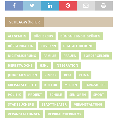
SCHLAGWÖRTER
ALLGEMEIN
BÜCHERBUS
BÜNDNIS90/DIE GRÜNEN
BÜRGERDIALOG
COVID-19
DIGITALE BILDUNG
DIGITALISIERUNG
FAMILIE
FRAUEN
FÖRDERGELDER
HERBSTWOCHE
HSHL
INTEGRATION
JUNGE MENSCHEN
KINDER
KITA
KLIMA
KREISGESCHICHTE
KULTUR
MEDIEN
PARKZAUBER
POLITIK
PROJEKT
SCHULE
SENIOREN
SPORT
STADTBÜCHEREI
STADTTHEATER
VERANSTALTUNG
VERANSTALTUNGEN
VERBRAUCHERINFOS