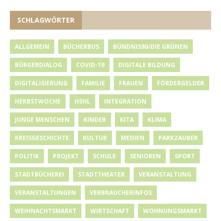
SCHLAGWÖRTER
ALLGEMEIN
BÜCHERBUS
BÜNDNIS90/DIE GRÜNEN
BÜRGERDIALOG
COVID-19
DIGITALE BILDUNG
DIGITALISIERUNG
FAMILIE
FRAUEN
FÖRDERGELDER
HERBSTWOCHE
HSHL
INTEGRATION
JUNGE MENSCHEN
KINDER
KITA
KLIMA
KREISGESCHICHTE
KULTUR
MEDIEN
PARKZAUBER
POLITIK
PROJEKT
SCHULE
SENIOREN
SPORT
STADTBÜCHEREI
STADTTHEATER
VERANSTALTUNG
VERANSTALTUNGEN
VERBRAUCHERINFOS
WEIHNACHTSMARKT
WIRTSCHAFT
WOHNUNGSMARKT