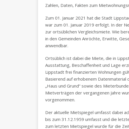
Zahlen, Daten, Fakten zum Mietwohnungsm
Zum 01. Januar 2021 hat die Stadt Lippstad
war zum 01. Januar 2019 erfolgt. In der N
zur ortsüblichen Vergleichsmiete. Wie ber
in den Gemeinden Anröchte, Erwitte, Ges
anwendbar.
Ortsüblich ist dabei die Miete, die in Lip
Ausstattung, Beschaffenheit und Lage erziel
Lippstadt frei finanzierten Wohnungen gü
Basierend auf erhobenem Datenmaterial 
„Haus und Grund“ sowie des Mieterbund
Mietverträgen der vergangenen Jahre wu
vorgenommen.
Der aktuelle Mietspiegel umfasst dabei ac
bis zum 31.12.1959 umfasst und die letzte
zum letzten Mietspiegel wurde für die Ze