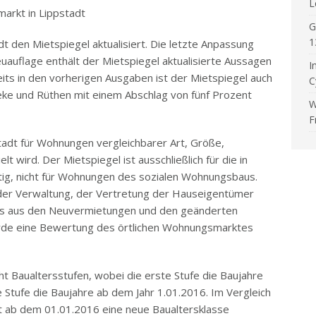
L
arkt in Lippstadt
G
1
t den Mietspiegel aktualisiert. Die letzte Anpassung
euauflage enthält der Mietspiegel aktualisierte Aussagen
I
eits in den vorherigen Ausgaben ist der Mietspiegel auch
C
eke und Rüthen mit einem Abschlag von fünf Prozent
W
F
pstadt für Wohnungen vergleichbarer Art, Größe,
t wird. Der Mietspiegel ist ausschließlich für die in
ltig, nicht für Wohnungen des sozialen Wohnungsbaus.
der Verwaltung, der Vertretung der Hauseigentümer
es aus den Neuvermietungen und den geänderten
rde eine Bewertung des örtlichen Wohnungsmarktes
ht Baualtersstufen, wobei die erste Stufe die Baujahre
 Stufe die Baujahre ab dem Jahr 1.01.2016. Im Vergleich
it ab dem 01.01.2016 eine neue Baualtersklasse