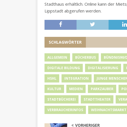
Stadthaus erhältlich. Online kann der Mi
Lippstadt abgerufen werden.
SCHLAGWÖRTER
ALLGEMEIN
BÜCHERBUS
BÜNDNIS90/
DIGITALE BILDUNG
DIGITALISIERUNG
HSHL
INTEGRATION
JUNGE MENSCHE
KULTUR
MEDIEN
PARKZAUBER
PO
STADTBÜCHEREI
STADTTHEATER
VER
VERBRAUCHERINFOS
WEIHNACHTSMARKT
VORHERIGER