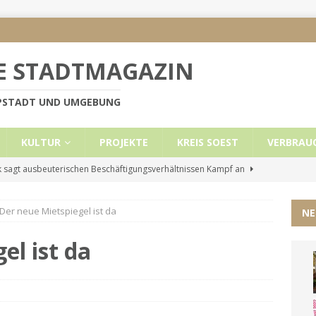
E STADTMAGAZIN
PPSTADT UND UMGEBUNG
KULTUR
PROJEKTE
KREIS SOEST
VERBRAU
 sagt ausbeuterischen Beschäftigungsverhältnissen Kampf an
Der neue Mietspiegel ist da
NE
e Mietobergrenzen für Leistungsempfänger
KREIS SOEST
ützt: Reden im Bundestag vom 13.11.24
UNCATEGORIZED
el ist da
ritt der Stadt Lippstadt nach Cyberangriff wieder online
liche Mitteilung der Landrätin
KREIS SOEST