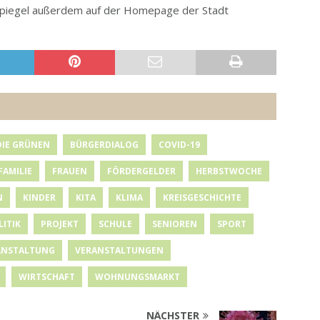
etspiegel außerdem auf der Homepage der Stadt
DIE GRÜNEN
BÜRGERDIALOG
COVID-19
FAMILIE
FRAUEN
FÖRDERGELDER
HERBSTWOCHE
N
KINDER
KITA
KLIMA
KREISGESCHICHTE
LITIK
PROJEKT
SCHULE
SENIOREN
SPORT
ANSTALTUNG
VERANSTALTUNGEN
WIRTSCHAFT
WOHNUNGSMARKT
NÄCHSTER