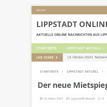
ARCHIV
LIPPSTADT ONLIN
AKTUELLE ONLINE NACHRICHTEN AUS LI
STARTSEITE
LIPPSTADT AKTUELL
[ 8. Oktober 2024 ]
Netzwerk
LIVE TICKER
KREIS SOEST
STARTSEITE
LIPPSTADT AKTUELL
[ 5. September 2024 ]
Höher
[ 2. September 2024 ]
Gesch
Der neue Mietspieg
[ 30. Mai 2024 ]
Internetauft
LIPPSTADT AKTUELL
26. März 2021
Lippstadt Aktuell
0
[ 1. November 2024 ]
Persön