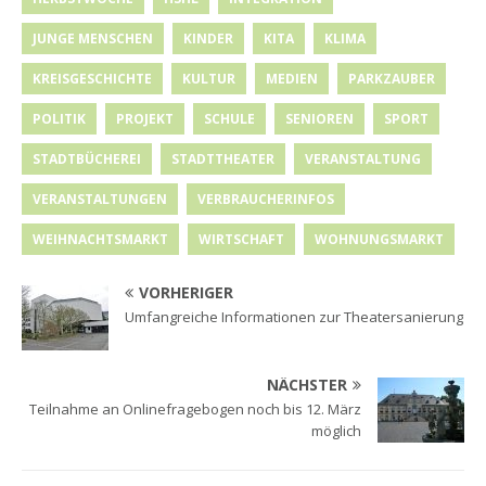
JUNGE MENSCHEN
KINDER
KITA
KLIMA
KREISGESCHICHTE
KULTUR
MEDIEN
PARKZAUBER
POLITIK
PROJEKT
SCHULE
SENIOREN
SPORT
STADTBÜCHEREI
STADTTHEATER
VERANSTALTUNG
VERANSTALTUNGEN
VERBRAUCHERINFOS
WEIHNACHTSMARKT
WIRTSCHAFT
WOHNUNGSMARKT
VORHERIGER
Umfangreiche Informationen zur Theatersanierung
NÄCHSTER
Teilnahme an Onlinefragebogen noch bis 12. März
möglich