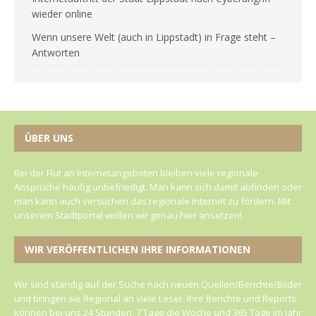
wieder online
Wenn unsere Welt (auch in Lippstadt) in Frage steht –
Antworten
ÜBER UNS
Bei der Flut an Internetangeboten bleiben viele regionale
Ansprüche häufig unbefriedigt. Man kann sich damit abfinden oder
man kann auch versuchen das regionale Internet zu fördern. Mit
unserem Stadtportal wollen wir genau hier ansetzen!
WIR VERÖFFENTLICHEN IHRE INFORMATIONEN
Wir sind ständig auf der Suche nach neuen Quellen/Berichte/Bilder
und bringen sie Regional an viele Leser. Ihre Berichte und Reports
können bei uns 24 Stunden, 7 Tage die Woche und 365 Tage im Jahr