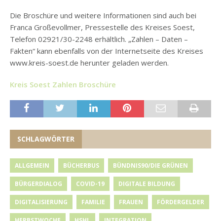
Die Broschüre und weitere Informationen sind auch bei
Franca Großevollmer, Pressestelle des Kreises Soest,
Telefon 02921/30-2248 erhältlich. „Zahlen – Daten –
Fakten“ kann ebenfalls von der Internetseite des Kreises
www.kreis-soest.de herunter geladen werden.
Kreis Soest Zahlen Broschüre
SCHLAGWÖRTER
ALLGEMEIN
BÜCHERBUS
BÜNDNIS90/DIE GRÜNEN
BÜRGERDIALOG
COVID-19
DIGITALE BILDUNG
DIGITALISIERUNG
FAMILIE
FRAUEN
FÖRDERGELDER
HERBSTWOCHE
HSHL
INTEGRATION