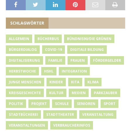
SCHLAGWÖRTER
ALLGEMEIN
BÜCHERBUS
BÜNDNIS90/DIE GRÜNEN
BÜRGERDIALOG
COVID-19
DIGITALE BILDUNG
DIGITALISIERUNG
FAMILIE
FRAUEN
FÖRDERGELDER
HERBSTWOCHE
HSHL
INTEGRATION
JUNGE MENSCHEN
KINDER
KITA
KLIMA
KREISGESCHICHTE
KULTUR
MEDIEN
PARKZAUBER
POLITIK
PROJEKT
SCHULE
SENIOREN
SPORT
STADTBÜCHEREI
STADTTHEATER
VERANSTALTUNG
VERANSTALTUNGEN
VERBRAUCHERINFOS