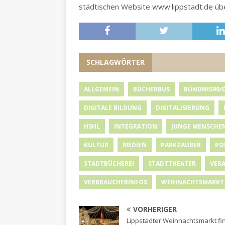
städtischen Website www.lippstadt.de über
SCHLAGWÖRTER
ALLGEMEIN
BÜCHERBUS
BÜNDNIS90/
DIGITALE BILDUNG
DIGITALISIERUNG
HSHL
INTEGRATION
JUNGE MENSCHE
KULTUR
MEDIEN
PARKZAUBER
PO
STADTBÜCHEREI
STADTTHEATER
VER
VERBRAUCHERINFOS
WEIHNACHTSMARKT
VORHERIGER
Lippstädter Weihnachtsmarkt fi