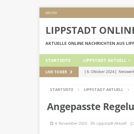
ARCHIV
LIPPSTADT ONLIN
AKTUELLE ONLINE NACHRICHTEN AUS LI
STARTSEITE
LIPPSTADT AKTUELL
[ 8. Oktober 2024 ]
Netzwerk
LIVE TICKER
KREIS SOEST
STARTSEITE
LIPPSTADT AKTUELL
[ 5. September 2024 ]
Höher
[ 2. September 2024 ]
Gesch
Angepasste Regelu
[ 30. Mai 2024 ]
Internetauft
LIPPSTADT AKTUELL
4. November 2020
Lippstadt Aktuell
[ 1. November 2024 ]
Persön