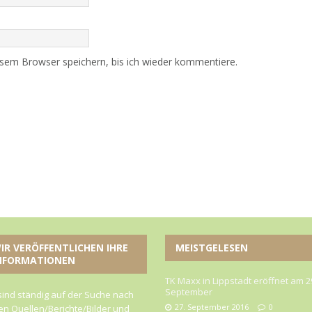
sem Browser speichern, bis ich wieder kommentiere.
IR VERÖFFENTLICHEN IHRE
MEISTGELESEN
NFORMATIONEN
TK Maxx in Lippstadt eröffnet am 2
September
sind ständig auf der Suche nach
27. September 2016
0
n Quellen/Berichte/Bilder und