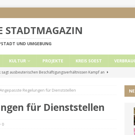
E STADTMAGAZIN
PPSTADT UND UMGEBUNG
KULTUR
PROJEKTE
KREIS SOEST
VERBRAU
 sagt ausbeuterischen Beschäftigungsverhältnissen Kampf an
Angepasste Regelungen für Dienststellen
NE
e Mietobergrenzen für Leistungsempfänger
KREIS SOEST
ützt: Reden im Bundestag vom 13.11.24
UNCATEGORIZED
ngen für Dienststellen
ritt der Stadt Lippstadt nach Cyberangriff wieder online
0
liche Mitteilung der Landrätin
KREIS SOEST