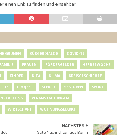
 einen Link zu finden und einsehbar.
DIE GRÜNEN
BÜRGERDIALOG
COVID-19
FAMILIE
FRAUEN
FÖRDERGELDER
HERBSTWOCHE
N
KINDER
KITA
KLIMA
KREISGESCHICHTE
LITIK
PROJEKT
SCHULE
SENIOREN
SPORT
ANSTALTUNG
VERANSTALTUNGEN
WIRTSCHAFT
WOHNUNGSMARKT
NÄCHSTER
ndet
Gute Nachrichten aus Berlin