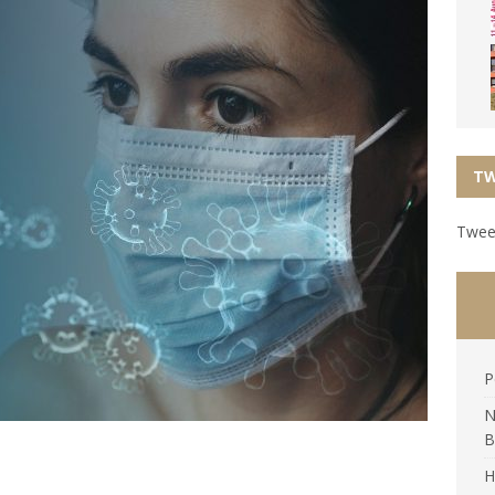
TW
Tweet
P
N
B
H