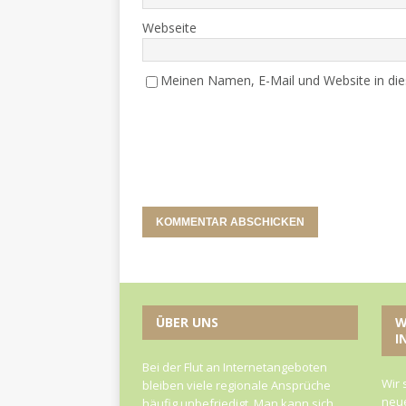
Webseite
Meinen Namen, E-Mail und Website in die
ÜBER UNS
W
I
Bei der Flut an Internetangeboten
Wir 
bleiben viele regionale Ansprüche
neue
häufig unbefriedigt. Man kann sich