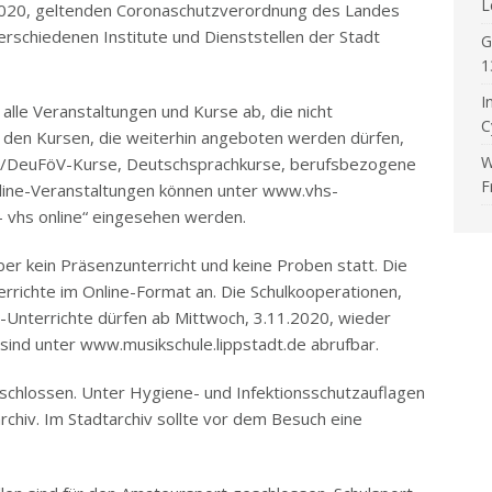
L
2020, geltenden Coronaschutzverordnung des Landes
erschiedenen Institute und Dienststellen der Stadt
G
1
I
alle Veranstaltungen und Kurse ab, die nicht
C
 den Kursen, die weiterhin angeboten werden dürfen,
W
s-/DeuFöV-Kurse, Deutschsprachkurse, berufsbezogene
F
nline-Veranstaltungen können unter www.vhs-
 vhs online“ eingesehen werden.
er kein Präsenzunterricht und keine Proben statt. Die
errichte im Online-Format an. Die Schulkooperationen,
S-Unterrichte dürfen ab Mittwoch, 3.11.2020, wieder
 sind unter www.musikschule.lippstadt.de abrufbar.
hlossen. Unter Hygiene- und Infektionsschutzauflagen
rchiv. Im Stadtarchiv sollte vor dem Besuch eine