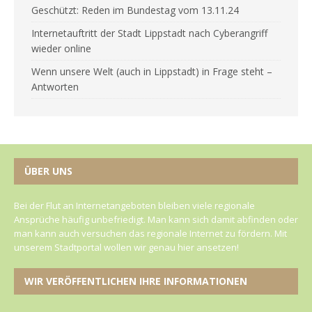
Geschützt: Reden im Bundestag vom 13.11.24
Internetauftritt der Stadt Lippstadt nach Cyberangriff
wieder online
Wenn unsere Welt (auch in Lippstadt) in Frage steht –
Antworten
ÜBER UNS
Bei der Flut an Internetangeboten bleiben viele regionale
Ansprüche häufig unbefriedigt. Man kann sich damit abfinden oder
man kann auch versuchen das regionale Internet zu fördern. Mit
unserem Stadtportal wollen wir genau hier ansetzen!
WIR VERÖFFENTLICHEN IHRE INFORMATIONEN