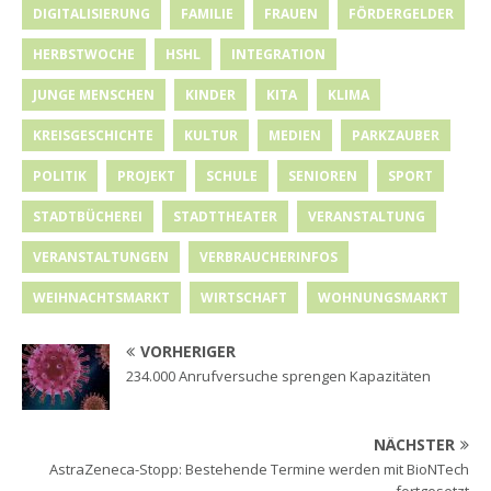
DIGITALISIERUNG
FAMILIE
FRAUEN
FÖRDERGELDER
HERBSTWOCHE
HSHL
INTEGRATION
JUNGE MENSCHEN
KINDER
KITA
KLIMA
KREISGESCHICHTE
KULTUR
MEDIEN
PARKZAUBER
POLITIK
PROJEKT
SCHULE
SENIOREN
SPORT
STADTBÜCHEREI
STADTTHEATER
VERANSTALTUNG
VERANSTALTUNGEN
VERBRAUCHERINFOS
WEIHNACHTSMARKT
WIRTSCHAFT
WOHNUNGSMARKT
VORHERIGER
234.000 Anrufversuche sprengen Kapazitäten
NÄCHSTER
AstraZeneca-Stopp: Bestehende Termine werden mit BioNTech