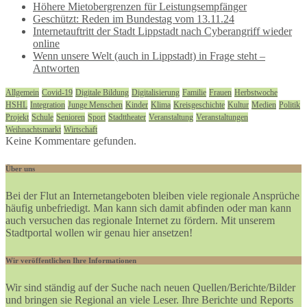
Höhere Mietobergrenzen für Leistungsempfänger
Geschützt: Reden im Bundestag vom 13.11.24
Internetauftritt der Stadt Lippstadt nach Cyberangriff wieder
online
Wenn unsere Welt (auch in Lippstadt) in Frage steht –
Antworten
Allgemein
Covid-19
Digitale Bildung
Digitalisierung
Familie
Frauen
Herbstwoche
HSHL
Integration
Junge Menschen
Kinder
Klima
Kreisgeschichte
Kultur
Medien
Politik
Projekt
Schule
Senioren
Sport
Stadttheater
Veranstaltung
Veranstaltungen
Weihnachtsmarkt
Wirtschaft
Keine Kommentare gefunden.
Über uns
Bei der Flut an Internetangeboten bleiben viele regionale Ansprüche
häufig unbefriedigt. Man kann sich damit abfinden oder man kann
auch versuchen das regionale Internet zu fördern. Mit unserem
Stadtportal wollen wir genau hier ansetzen!
Wir veröffentlichen Ihre Informationen
Wir sind ständig auf der Suche nach neuen Quellen/Berichte/Bilder
und bringen sie Regional an viele Leser. Ihre Berichte und Reports