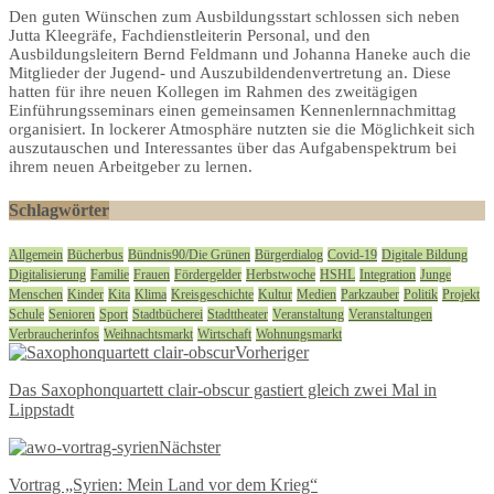
Den guten Wünschen zum Ausbildungsstart schlossen sich neben
Jutta Kleegräfe, Fachdienstleiterin Personal, und den
Ausbildungsleitern Bernd Feldmann und Johanna Haneke auch die
Mitglieder der Jugend- und Auszubildendenvertretung an. Diese
hatten für ihre neuen Kollegen im Rahmen des zweitägigen
Einführungsseminars einen gemeinsamen Kennenlernnachmittag
organisiert. In lockerer Atmosphäre nutzten sie die Möglichkeit sich
auszutauschen und Interessantes über das Aufgabenspektrum bei
ihrem neuen Arbeitgeber zu lernen.
Schlagwörter
Allgemein
Bücherbus
Bündnis90/Die Grünen
Bürgerdialog
Covid-19
Digitale Bildung
Digitalisierung
Familie
Frauen
Fördergelder
Herbstwoche
HSHL
Integration
Junge
Menschen
Kinder
Kita
Klima
Kreisgeschichte
Kultur
Medien
Parkzauber
Politik
Projekt
Schule
Senioren
Sport
Stadtbücherei
Stadttheater
Veranstaltung
Veranstaltungen
Verbraucherinfos
Weihnachtsmarkt
Wirtschaft
Wohnungsmarkt
Vorheriger
Das Saxophonquartett clair-obscur gastiert gleich zwei Mal in
Lippstadt
Nächster
Vortrag „Syrien: Mein Land vor dem Krieg“