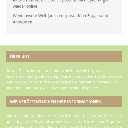
wieder online
Wenn unsere Welt (auch in Lippstadt) in Frage steht –
Antworten
ÜBER UNS
Bei der Flut an Internetangeboten bleiben viele regionale
Ansprüche häufig unbefriedigt. Man kann sich damit abfinden oder
man kann auch versuchen das regionale Internet zu fördern. Mit
unserem Stadtportal wollen wir genau hier ansetzen!
WIR VERÖFFENTLICHEN IHRE INFORMATIONEN
Wir sind ständig auf der Suche nach neuen Quellen/Berichte/Bilder
und bringen sie Regional an viele Leser. Ihre Berichte und Reports
können bei uns 24 Stunden, 7 Tage die Woche und 365 Tage im Jahr