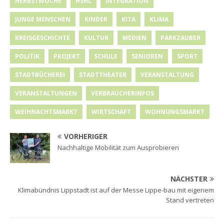
HERBSTWOCHE
HSHL
INTEGRATION
JUNGE MENSCHEN
KINDER
KITA
KLIMA
KREISGESCHICHTE
KULTUR
MEDIEN
PARKZAUBER
POLITIK
PROJEKT
SCHULE
SENIOREN
SPORT
STADTBÜCHEREI
STADTTHEATER
VERANSTALTUNG
VERANSTALTUNGEN
VERBRAUCHERINFOS
WEIHNACHTSMARKT
WIRTSCHAFT
WOHNUNGSMARKT
VORHERIGER
Nachhaltige Mobilität zum Ausprobieren
NÄCHSTER
Klimabündnis Lippstadt ist auf der Messe Lippe-bau mit eigenem
Stand vertreten