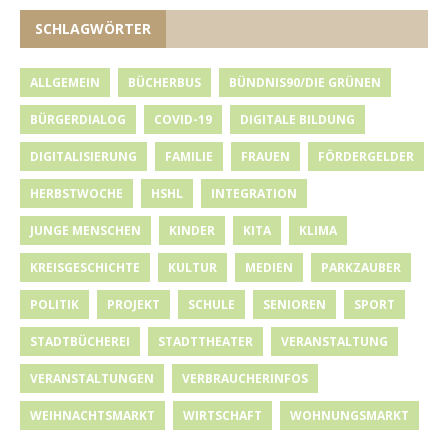
SCHLAGWÖRTER
ALLGEMEIN
BÜCHERBUS
BÜNDNIS90/DIE GRÜNEN
BÜRGERDIALOG
COVID-19
DIGITALE BILDUNG
DIGITALISIERUNG
FAMILIE
FRAUEN
FÖRDERGELDER
HERBSTWOCHE
HSHL
INTEGRATION
JUNGE MENSCHEN
KINDER
KITA
KLIMA
KREISGESCHICHTE
KULTUR
MEDIEN
PARKZAUBER
POLITIK
PROJEKT
SCHULE
SENIOREN
SPORT
STADTBÜCHEREI
STADTTHEATER
VERANSTALTUNG
VERANSTALTUNGEN
VERBRAUCHERINFOS
WEIHNACHTSMARKT
WIRTSCHAFT
WOHNUNGSMARKT