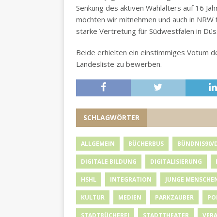
Senkung des aktiven Wahlalters auf 16 Jah
möchten wir mitnehmen und auch in NRW f
starke Vertretung für Südwestfalen in Düss
Beide erhielten ein einstimmiges Votum d
Landesliste zu bewerben.
SCHLAGWÖRTER
ALLGEMEIN
BÜCHERBUS
BÜNDNIS90/
DIGITALE BILDUNG
DIGITALISIERUNG
HSHL
INTEGRATION
JUNGE MENSCHE
KULTUR
MEDIEN
PARKZAUBER
PO
STADTBÜCHEREI
STADTTHEATER
VER