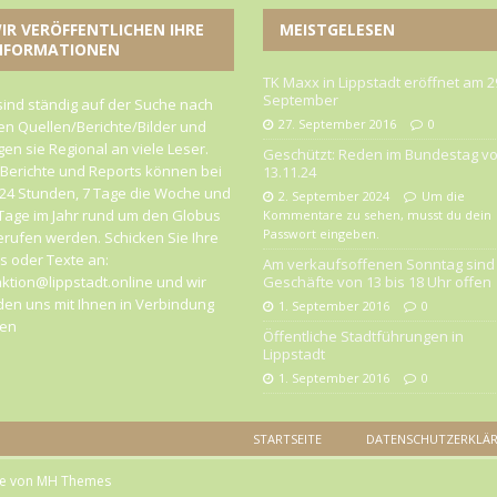
IR VERÖFFENTLICHEN IHRE
MEISTGELESEN
NFORMATIONEN
TK Maxx in Lippstadt eröffnet am 2
September
sind ständig auf der Suche nach
27. September 2016
0
n Quellen/Berichte/Bilder und
gen sie Regional an viele Leser.
Geschützt: Reden im Bundestag v
 Berichte und Reports können bei
13.11.24
24 Stunden, 7 Tage die Woche und
2. September 2024
Um die
Tage im Jahr rund um den Globus
Kommentare zu sehen, musst du dein
Passwort eingeben.
rufen werden. Schicken Sie Ihre
 oder Texte an:
Am verkaufsoffenen Sonntag sind 
ktion@lippstadt.online und wir
Geschäfte von 13 bis 18 Uhr offen
en uns mit Ihnen in Verbindung
1. September 2016
0
zen
Öffentliche Stadtführungen in
Lippstadt
1. September 2016
0
STARTSEITE
DATENSCHUTZERKLÄ
me von
MH Themes