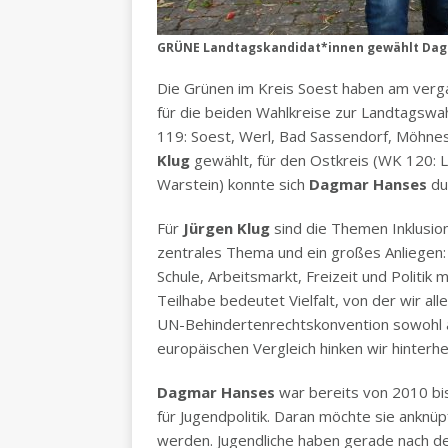
GRÜNE Landtagskandidat*innen gewählt Dagm
Die Grünen im Kreis Soest haben am verg
für die beiden Wahlkreise zur Landtagswa
119: Soest, Werl, Bad Sassendorf, Möhne
Klug
gewählt, für den Ostkreis (WK 120: 
Warstein) konnte sich
Dagmar Hanses
du
Für
Jürgen Klug
sind die Themen Inklusio
zentrales Thema und ein großes Anliegen: 
Schule, Arbeitsmarkt, Freizeit und Politik
Teilhabe bedeutet Vielfalt, von der wir al
UN-Behindertenrechtskonvention sowohl 
europäischen Vergleich hinken wir hinterhe
Dagmar Hanses
war bereits von 2010 bis
für Jugendpolitik. Daran möchte sie ankn
werden. Jugendliche haben gerade nach der