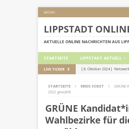
ARCHIV
LIPPSTADT ONLIN
AKTUELLE ONLINE NACHRICHTEN AUS LI
STARTSEITE
LIPPSTADT AKTUELL
[ 8. Oktober 2024 ]
Netzwerk
LIVE TICKER
KREIS SOEST
STARTSEITE
KREIS SOEST
GRÜNE K
[ 5. September 2024 ]
Höher
2022 gewählt
[ 2. September 2024 ]
Gesch
GRÜNE Kandidat*i
[ 30. Mai 2024 ]
Internetauft
Wahlbezirke für d
LIPPSTADT AKTUELL
[ 1. November 2024 ]
Persön