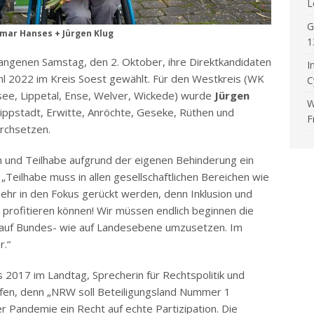
L
G
ar Hanses + Jürgen Klug
1
angenen Samstag, den 2. Oktober, ihre Direktkandidaten
I
hl 2022 im Kreis Soest gewählt. Für den Westkreis (WK
C
see, Lippetal, Ense, Welver, Wickede) wurde
Jürgen
W
Lippstadt, Erwitte, Anröchte, Geseke, Rüthen und
F
rchsetzen.
n und Teilhabe aufgrund der eigenen Behinderung ein
„Teilhabe muss in allen gesellschaftlichen Bereichen wie
 mehr in den Fokus gerückt werden, denn Inklusion und
le profitieren können! Wir müssen endlich beginnen die
auf Bundes- wie auf Landesebene umzusetzen. Im
r.“
 2017 im Landtag, Sprecherin für Rechtspolitik und
üpfen, denn „NRW soll Beteiligungsland Nummer 1
 Pandemie ein Recht auf echte Partizipation. Die