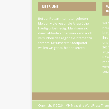
ÜBER UNS
W
I
Bei der Flut an Internetangeboten
Wir 
bleiben viele regionale Ansprüche
neue
häufig unbefriedigt. Man kann sich
brin
damit abfinden oder man kann auch
Ihre
versuchen das regionale Internet zu
uns 
fördern. Mit unserem Stadtportal
365 
wollen wir genau hier ansetzen!
abge
News
reda
werd
set
Copyright © 2026 | MH Magazine WordPress The