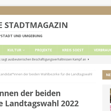
E STADTMAGAZIN
PPSTADT UND UMGEBUNG
KULTUR
PROJEKTE
KREIS SOEST
VERBRAU
 sagt ausbeuterischen Beschäftigungsverhältnissen Kampf an
andidat*innen der beiden Wahlbezirke für die Landtagswahl
NE
e Mietobergrenzen für Leistungsempfänger
KREIS SOEST
ützt: Reden im Bundestag vom 13.11.24
UNCATEGORIZED
nnen der beiden
ritt der Stadt Lippstadt nach Cyberangriff wieder online
ie Landtagswahl 2022
liche Mitteilung der Landrätin
KREIS SOEST