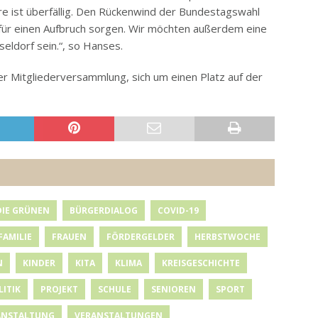
re ist überfällig. Den Rückenwind der Bundestagswahl
ür einen Aufbruch sorgen. Wir möchten außerdem eine
eldorf sein.“, so Hanses.
er Mitgliederversammlung, sich um einen Platz auf der
DIE GRÜNEN
BÜRGERDIALOG
COVID-19
FAMILIE
FRAUEN
FÖRDERGELDER
HERBSTWOCHE
N
KINDER
KITA
KLIMA
KREISGESCHICHTE
LITIK
PROJEKT
SCHULE
SENIOREN
SPORT
ANSTALTUNG
VERANSTALTUNGEN