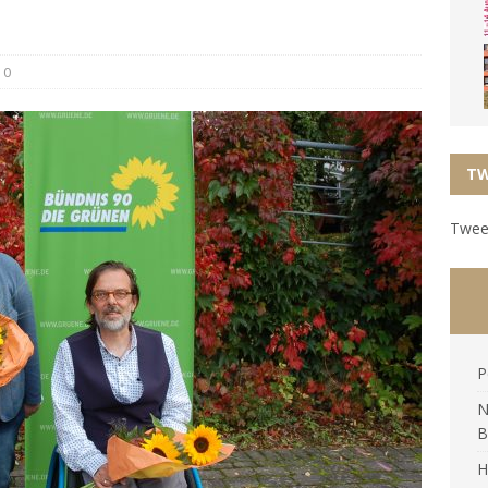
0
TW
Tweet
P
N
B
H