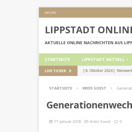
ARCHIV
LIPPSTADT ONLIN
AKTUELLE ONLINE NACHRICHTEN AUS LI
STARTSEITE
LIPPSTADT AKTUELL
[ 8. Oktober 2024 ]
Netzwerk
LIVE TICKER
KREIS SOEST
STARTSEITE
KREIS SOEST
Generat
[ 5. September 2024 ]
Höher
[ 2. September 2024 ]
Gesch
Generationenwechs
[ 30. Mai 2024 ]
Internetauft
LIPPSTADT AKTUELL
17. Januar 2018
Kreis Soest
0
[ 1. November 2024 ]
Persön