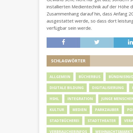
installierten Medientechnik auf der Höhe d
Zusammenhang darauf hin, dass Anfang 20
ausgestattet werde, so dass dort leistun
verfügbar sein werde.
SCHLAGWÖRTER
ALLGEMEIN
BÜCHERBUS
BÜNDNIS90/
DIGITALE BILDUNG
DIGITALISIERUNG
HSHL
INTEGRATION
JUNGE MENSCHE
KULTUR
MEDIEN
PARKZAUBER
PO
STADTBÜCHEREI
STADTTHEATER
VER
VERBRAUCHERINFOS
WEIHNACHTSMARKT