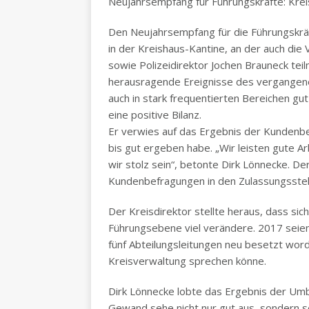
Neujahrsempfang für Führungskräfte: Krei
Den Neujahrsempfang für die Führungskräf
in der Kreishaus-Kantine, an der auch die
sowie Polizeidirektor Jochen Brauneck tei
herausragende Ereignisse des vergangene
auch in stark frequentierten Bereichen gu
eine positive Bilanz.
Er verwies auf das Ergebnis der Kundenbe
bis gut ergeben habe. „Wir leisten gute Ar
wir stolz sein“, betonte Dirk Lönnecke. Der
Kundenbefragungen in den Zulassungsstel
Der Kreisdirektor stellte heraus, dass sic
Führungsebene viel verändere. 2017 seie
fünf Abteilungsleitungen neu besetzt wo
Kreisverwaltung sprechen könne.
Dirk Lönnecke lobte das Ergebnis der Umb
Gewand sehe nicht nur gut aus, sondern 