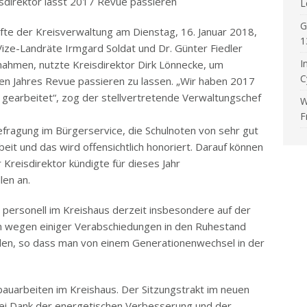
sdirektor lässt 2017 Revue passieren
L
G
te der Kreisverwaltung am Dienstag, 16. Januar 2018,
1
 Vize-Landräte Irmgard Soldat und Dr. Günter Fiedler
I
lnahmen, nutzte Kreisdirektor Dirk Lönnecke, um
C
n Jahres Revue passieren zu lassen. „Wir haben 2017
t gearbeitet“, zog der stellvertretende Verwaltungschef
W
F
fragung im Bürgerservice, die Schulnoten von sehr gut
beit und das wird offensichtlich honoriert. Darauf können
 Kreisdirektor kündigte für dieses Jahr
len an.
h personell im Kreishaus derzeit insbesondere auf der
n wegen einiger Verabschiedungen in den Ruhestand
rden, so dass man von einem Generationenwechsel in der
auarbeiten im Kreishaus. Der Sitzungstrakt im neuen
sei Dank der energetischen Verbesserung und der