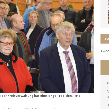
TW
Tweet
P
N
der Kreisverwaltung hat eine lange Tradition. Foto:
B
H