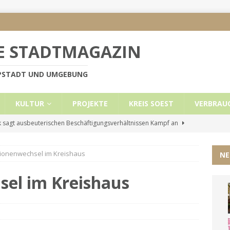
E STADTMAGAZIN
PPSTADT UND UMGEBUNG
KULTUR
PROJEKTE
KREIS SOEST
VERBRAU
 sagt ausbeuterischen Beschäftigungsverhältnissen Kampf an
ionenwechsel im Kreishaus
NE
e Mietobergrenzen für Leistungsempfänger
KREIS SOEST
ützt: Reden im Bundestag vom 13.11.24
UNCATEGORIZED
el im Kreishaus
ritt der Stadt Lippstadt nach Cyberangriff wieder online
liche Mitteilung der Landrätin
KREIS SOEST