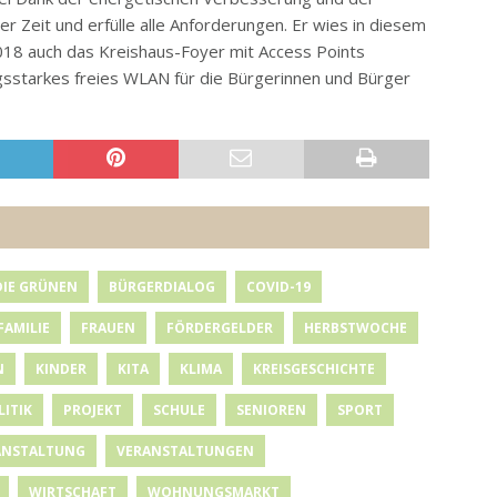
er Zeit und erfülle alle Anforderungen. Er wies in diesem
18 auch das Kreishaus-Foyer mit Access Points
gsstarkes freies WLAN für die Bürgerinnen und Bürger
DIE GRÜNEN
BÜRGERDIALOG
COVID-19
FAMILIE
FRAUEN
FÖRDERGELDER
HERBSTWOCHE
N
KINDER
KITA
KLIMA
KREISGESCHICHTE
LITIK
PROJEKT
SCHULE
SENIOREN
SPORT
ANSTALTUNG
VERANSTALTUNGEN
WIRTSCHAFT
WOHNUNGSMARKT