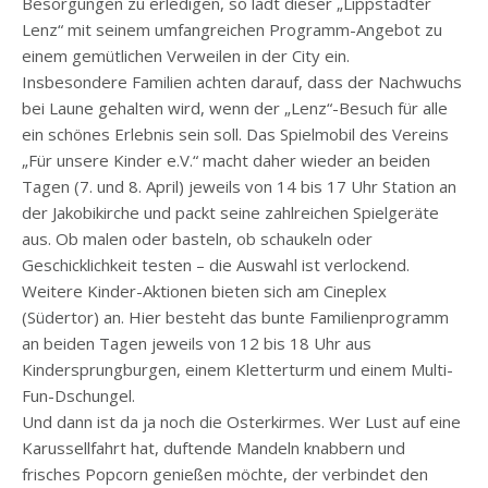
Besorgungen zu erledigen, so lädt dieser „Lippstädter
Lenz“ mit seinem umfangreichen Programm-Angebot zu
einem gemütlichen Verweilen in der City ein.
Insbesondere Familien achten darauf, dass der Nachwuchs
bei Laune gehalten wird, wenn der „Lenz“-Besuch für alle
ein schönes Erlebnis sein soll. Das Spielmobil des Vereins
„Für unsere Kinder e.V.“ macht daher wieder an beiden
Tagen (7. und 8. April) jeweils von 14 bis 17 Uhr Station an
der Jakobikirche und packt seine zahlreichen Spielgeräte
aus. Ob malen oder basteln, ob schaukeln oder
Geschicklichkeit testen – die Auswahl ist verlockend.
Weitere Kinder-Aktionen bieten sich am Cineplex
(Südertor) an. Hier besteht das bunte Familienprogramm
an beiden Tagen jeweils von 12 bis 18 Uhr aus
Kindersprungburgen, einem Kletterturm und einem Multi-
Fun-Dschungel.
Und dann ist da ja noch die Osterkirmes. Wer Lust auf eine
Karussellfahrt hat, duftende Mandeln knabbern und
frisches Popcorn genießen möchte, der verbindet den