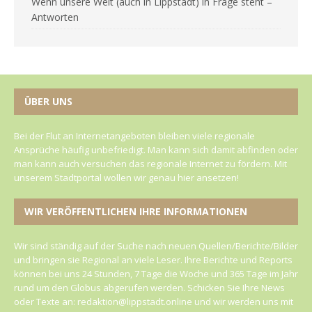
Wenn unsere Welt (auch in Lippstadt) in Frage steht –
Antworten
ÜBER UNS
Bei der Flut an Internetangeboten bleiben viele regionale
Ansprüche häufig unbefriedigt. Man kann sich damit abfinden oder
man kann auch versuchen das regionale Internet zu fördern. Mit
unserem Stadtportal wollen wir genau hier ansetzen!
WIR VERÖFFENTLICHEN IHRE INFORMATIONEN
Wir sind ständig auf der Suche nach neuen Quellen/Berichte/Bilder
und bringen sie Regional an viele Leser. Ihre Berichte und Reports
können bei uns 24 Stunden, 7 Tage die Woche und 365 Tage im Jahr
rund um den Globus abgerufen werden. Schicken Sie Ihre News
oder Texte an: redaktion@lippstadt.online und wir werden uns mit