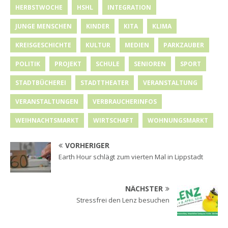
HERBSTWOCHE
HSHL
INTEGRATION
JUNGE MENSCHEN
KINDER
KITA
KLIMA
KREISGESCHICHTE
KULTUR
MEDIEN
PARKZAUBER
POLITIK
PROJEKT
SCHULE
SENIOREN
SPORT
STADTBÜCHEREI
STADTTHEATER
VERANSTALTUNG
VERANSTALTUNGEN
VERBRAUCHERINFOS
WEIHNACHTSMARKT
WIRTSCHAFT
WOHNUNGSMARKT
VORHERIGER
Earth Hour schlägt zum vierten Mal in Lippstadt
NÄCHSTER
Stressfrei den Lenz besuchen