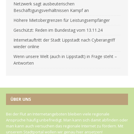
Netzwerk sagt ausbeuterischen
Beschäftigungsverhältnissen Kampf an
Höhere Mietobergrenzen für Leistungsempfänger
Geschützt: Reden im Bundestag vom 13.11.24
Internetauftritt der Stadt Lippstadt nach Cyberangriff
wieder online
Wenn unsere Welt (auch in Lippstadt) in Frage steht –
Antworten
ÜBER UNS
Bei der Flut an Internetangeboten bleiben viele regionale
Ansprüche häufig unbefriedigt. Man kann sich damit abfinden oder
man kann auch versuchen das regionale Internet zu fördern. Mit
unserem Stadtportal wollen wir genau hier ansetzen!