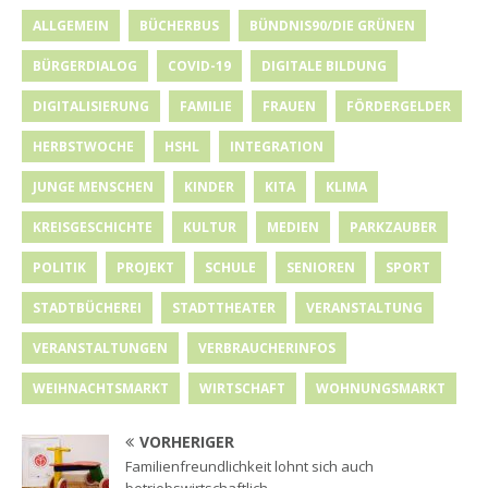
ALLGEMEIN
BÜCHERBUS
BÜNDNIS90/DIE GRÜNEN
BÜRGERDIALOG
COVID-19
DIGITALE BILDUNG
DIGITALISIERUNG
FAMILIE
FRAUEN
FÖRDERGELDER
HERBSTWOCHE
HSHL
INTEGRATION
JUNGE MENSCHEN
KINDER
KITA
KLIMA
KREISGESCHICHTE
KULTUR
MEDIEN
PARKZAUBER
POLITIK
PROJEKT
SCHULE
SENIOREN
SPORT
STADTBÜCHEREI
STADTTHEATER
VERANSTALTUNG
VERANSTALTUNGEN
VERBRAUCHERINFOS
WEIHNACHTSMARKT
WIRTSCHAFT
WOHNUNGSMARKT
VORHERIGER
Familienfreundlichkeit lohnt sich auch